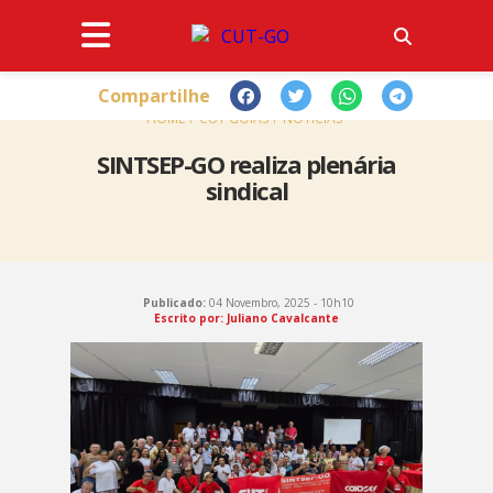
Compartilhe
HOME
CUT GOIÁS
NOTÍCIAS
SINTSEP-GO realiza plenária
sindical
Publicado:
04 Novembro, 2025 - 10h10
Escrito por: Juliano Cavalcante