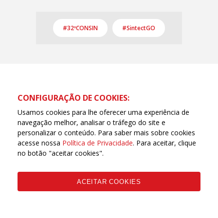
#32ºCONSIN
#SintectGO
CONFIGURAÇÃO DE COOKIES:
Usamos cookies para lhe oferecer uma experiência de
navegação melhor, analisar o tráfego do site e
personalizar o conteúdo. Para saber mais sobre cookies
acesse nossa
Política de Privacidade
. Para aceitar, clique
no botão "aceitar cookies".
Página oficial da Central Única dos Trabalhadores de
Goiás (CUT Goiás) | © Todos os direitos reservados
ACEITAR COOKIES