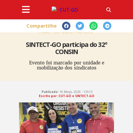
Compartilhe
HOME
CUT GOIÁS
NOTÍCIAS
SINTECT-GO participa do 32º
CONSIN
Evento foi marcado por unidade e
mobilização dos sindicatos
Publicado:
16 Março, 2026 - 13h13
Escrito por: CUT-GO e SINTECT-GO