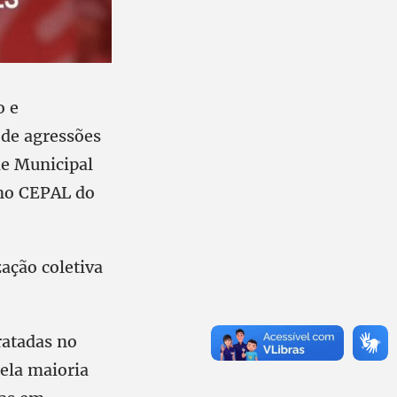
o e
 de agressões
de Municipal
 no CEPAL do
ação coletiva
ratadas no
pela maioria