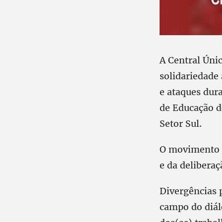
A Central Úni
solidariedade
e ataques dur
de Educação d
Setor Sul.
O movimento si
e da deliberaç
Divergências p
campo do diálo