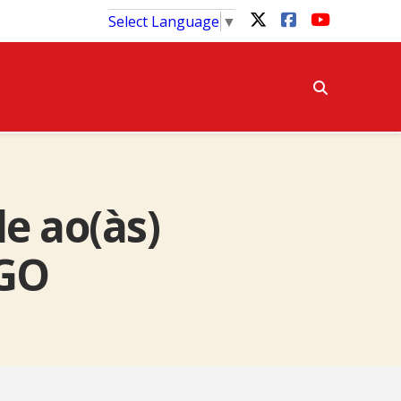
Select Language
▼
e ao(às)
EGO