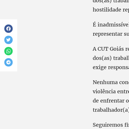
dos(as) traba
hostilidade r
É inadmissível
representar su
A CUT Goiás re
dos(as) trabal
exige responsa
Nenhuma conqu
violência ent
de enfrentar o
trabalhador(a)
Seguiremos fi