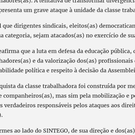
lhadores(as). A tentativa de transformar divergênc
epresenta um grave ataque à unidade da classe trab
 que dirigentes sindicais, eleitos(as) democratic
a categoria, sejam atacados(as) no exercício de su
afirma que a luta em defesa da educação pública, d
hadores(as) e da valorização dos(as) profissionais
bilidade política e respeito à decisão da Assemblei
ista da classe trabalhadora foi construída por me
re companheiros(as), mas sim pela mobilização e p
s verdadeiros responsáveis pelos ataques aos direi
.
rmes ao lado do SINTEGO, de sua direção e dos(as)