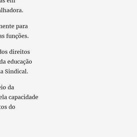
ias em
alhadora.
amente para
as funções.
os direitos
 da educação
a Sindical.
io da
ela capacidade
tos do