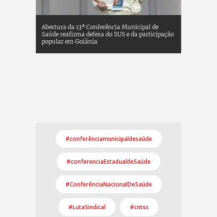
#conferênciamunicipaldesaúde
#conferenciaEstadualdeSaúde
#ConferênciaNacionalDeSaúde
#LutaSindical
#cntss