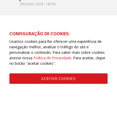
09 JULHO, 2018 - 13H18
CONFIGURAÇÃO DE COOKIES:
Usamos cookies para lhe oferecer uma experiência de
navegação melhor, analisar o tráfego do site e
personalizar o conteúdo. Para saber mais sobre cookies
acesse nossa
Política de Privacidade
. Para aceitar, clique
no botão "aceitar cookies".
Página oficial da Central Única dos Trabalhadores de
Goiás (CUT Goiás) | © Todos os direitos reservados
ACEITAR COOKIES