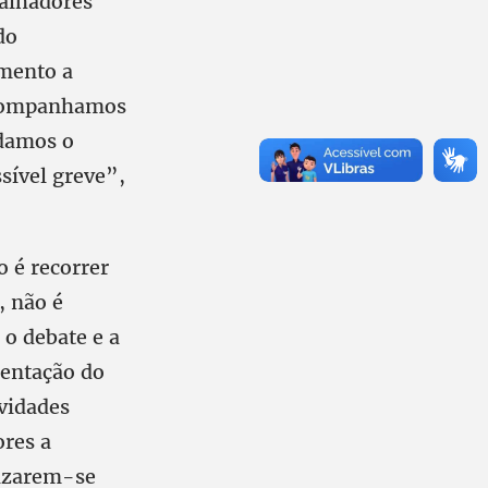
balhadores
do
omento a
“Acompanhamos
rdamos o
sível greve”,
 é recorrer
, não é
o o debate e a
ientação do
ividades
res a
lizarem-se