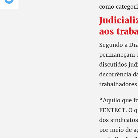
como categori
Judicial
aos trab
Segundo a Dra
permaneçam e 
discutidos ju
decorrência d
trabalhadores 
“Aquilo que fo
FENTECT. O que
dos sindicatos
por meio de a