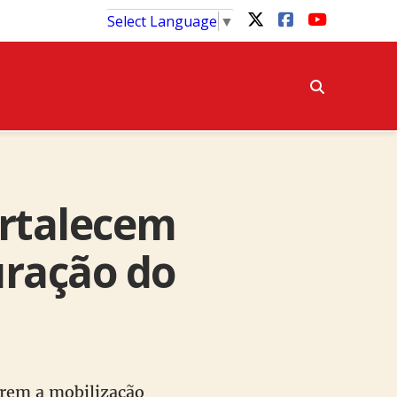
Select Language
▼
ortalecem
uração do
erem a mobilização