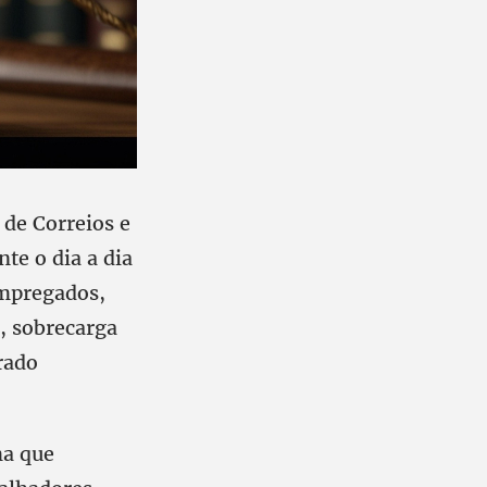
 de Correios e
e o dia a dia
empregados,
, sobrecarga
rado
ma que