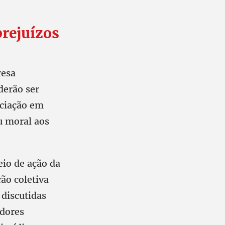
prejuízos
resa
derão ser
ociação em
u moral aos
eio de ação da
ão coletiva
 discutidas
adores