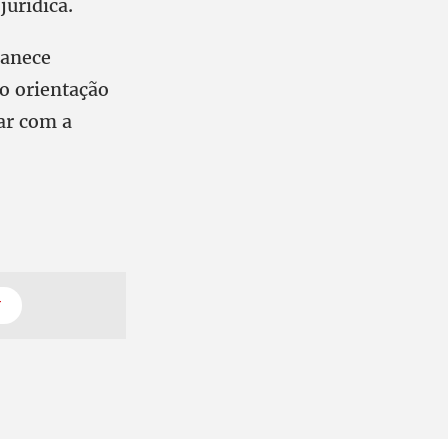
jurídica.
manece
o orientação
ar com a
T