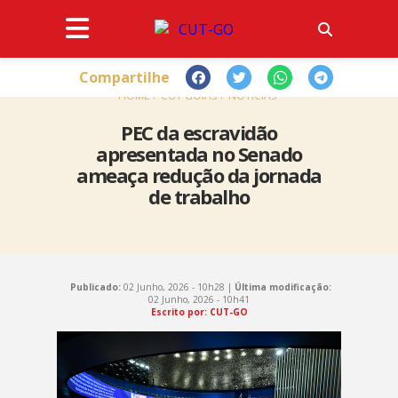
Compartilhe
HOME
CUT GOIÁS
NOTÍCIAS
PEC da escravidão
apresentada no Senado
ameaça redução da jornada
de trabalho
Publicado:
02 Junho, 2026 - 10h28 |
Última modificação:
02 Junho, 2026 - 10h41
Escrito por: CUT-GO