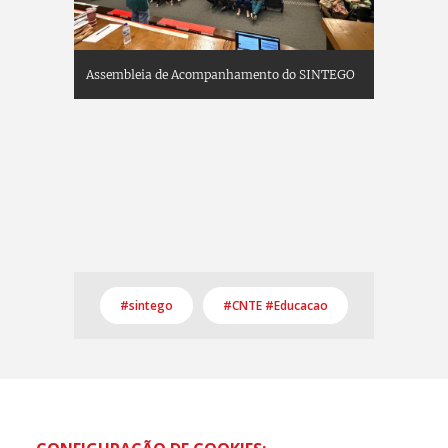
#sintego
#CNTE #Educacao