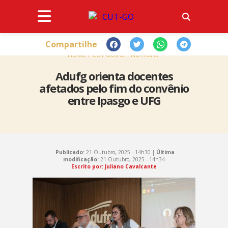
Compartilhe
HOME
CUT GOIÁS
NOTÍCIAS
Adufg orienta docentes
afetados pelo fim do convênio
entre Ipasgo e UFG
Publicado:
21 Outubro, 2025 - 14h30 |
Última
modificação:
21 Outubro, 2025 - 14h34
Escrito por: Juliano Cavalcante