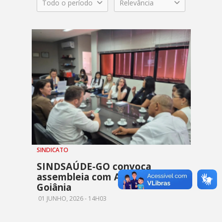
Todo o período
Relevância
SINDICATO
SINDSAÚDE-GO convoca
assembleia com ACSs e ACEs de
Goiânia
01 JUNHO, 2026 - 14H03